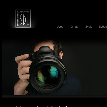
Úvod
O nás
Zvuk
Světlo