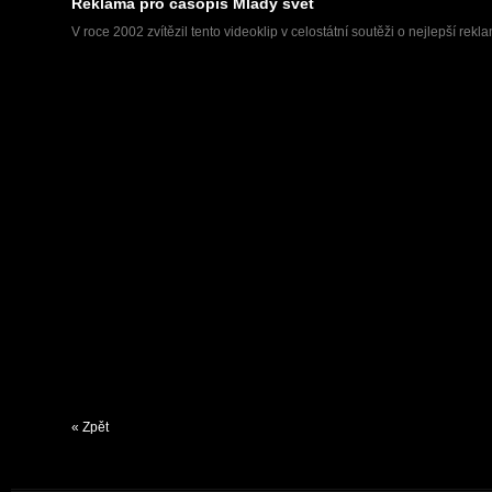
Reklama pro časopis Mladý svět
V roce 2002 zvítězil tento videoklip v celostátní soutěži o nejlepší rek
« Zpět