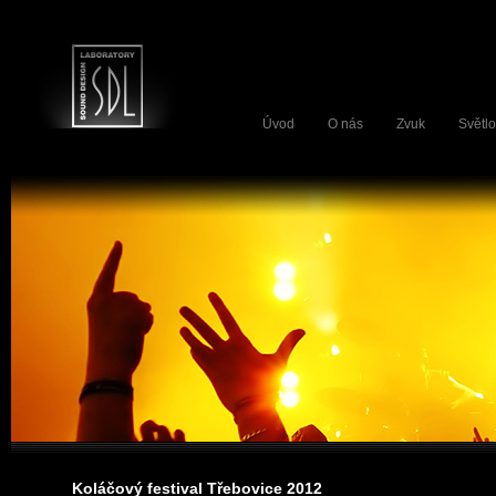
Úvod
O nás
Zvuk
Světlo
Koláčový festival Třebovice 2012